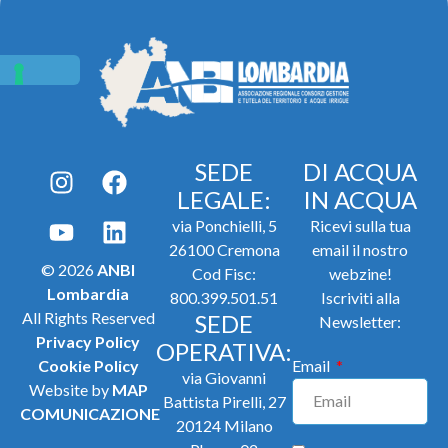
SEDE
DI ACQUA
LEGALE:
IN ACQUA
via Ponchielli, 5
Ricevi sulla tua
26100 Cremona
email il nostro
© 2026
ANBI
Cod Fisc:
webzine!
Lombardia
800.399.501.51
Iscriviti alla
All Rights Reserved
SEDE
Newsletter:
Privacy Policy
OPERATIVA:
Cookie Policy
Email
via Giovanni
Website by
MAP
Battista Pirelli, 27
COMUNICAZIONE
20124 Milano