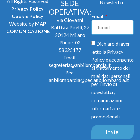
All Rights Reserved
SEDE
Newsletter:
Privacy Policy
OPERATIVA:
Cookie Policy
Email
via Giovanni
Website by
MAP
Battista Pirelli, 27
COMUNICAZIONE
20124 Milano
Phone:
02
Dichiaro di aver
58325177
letto la
Privacy
Email:
Policy
e acconsento
segreteria@anbilombardia.it
al trattamento dei
Pec:
miei dati personali
anbilombardia@pec.anbilombardia.it
per l’invio di
newsletter,
comunicazioni
informative e
promozionali.
Invia