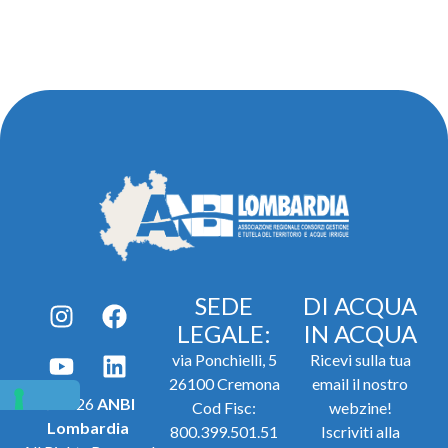
SEDE
DI ACQUA
LEGALE:
IN ACQUA
via Ponchielli, 5
Ricevi sulla tua
26100 Cremona
email il nostro
© 2026
ANBI
Cod Fisc:
webzine!
Lombardia
800.399.501.51
Iscriviti alla