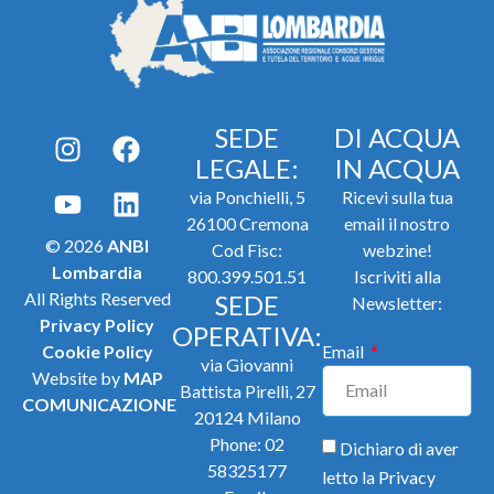
SEDE
DI ACQUA
LEGALE:
IN ACQUA
via Ponchielli, 5
Ricevi sulla tua
26100 Cremona
email il nostro
© 2026
ANBI
Cod Fisc:
webzine!
Lombardia
800.399.501.51
Iscriviti alla
All Rights Reserved
SEDE
Newsletter:
Privacy Policy
OPERATIVA:
Cookie Policy
Email
via Giovanni
Website by
MAP
Battista Pirelli, 27
COMUNICAZIONE
20124 Milano
Phone:
02
Dichiaro di aver
58325177
letto la
Privacy