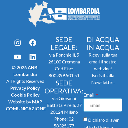
SEDE
DI ACQUA
LEGALE:
IN ACQUA
via Ponchielli, 5
Ricevi sulla tua
26100 Cremona
email il nostro
© 2026
ANBI
Cod Fisc:
webzine!
Lombardia
800.399.501.51
Iscriviti alla
All Rights Reserved
SEDE
Newsletter:
Privacy Policy
OPERATIVA:
Cookie Policy
Email
via Giovanni
Website by
MAP
Battista Pirelli, 27
COMUNICAZIONE
20124 Milano
Phone:
02
Dichiaro di aver
58325177
letto la
Privacy