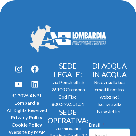
SEDE
DI ACQUA
LEGALE:
IN ACQUA
via Ponchielli, 5
Ricevi sulla tua
26100 Cremona
email il nostro
© 2026
ANBI
Cod Fisc:
webzine!
Lombardia
800.399.501.51
Iscriviti alla
All Rights Reserved
SEDE
Newsletter:
Privacy Policy
OPERATIVA:
Cookie Policy
Email
via Giovanni
Website by
MAP
Battista Pirelli, 27