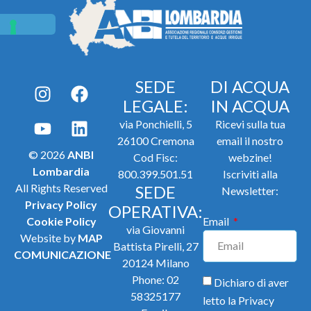
SEDE
DI ACQUA
LEGALE:
IN ACQUA
via Ponchielli, 5
Ricevi sulla tua
26100 Cremona
email il nostro
© 2026
ANBI
Cod Fisc:
webzine!
Lombardia
800.399.501.51
Iscriviti alla
All Rights Reserved
SEDE
Newsletter:
Privacy Policy
OPERATIVA:
Cookie Policy
Email
via Giovanni
Website by
MAP
Battista Pirelli, 27
COMUNICAZIONE
20124 Milano
Phone:
02
Dichiaro di aver
58325177
letto la
Privacy