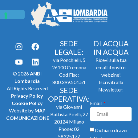
SEDE
DI ACQUA
LEGALE:
IN ACQUA
via Ponchielli, 5
Ricevi sulla tua
26100 Cremona
email il nostro
© 2026
ANBI
Cod Fisc:
webzine!
Lombardia
800.399.501.51
Iscriviti alla
All Rights Reserved
SEDE
Newsletter:
Privacy Policy
OPERATIVA:
Cookie Policy
Email
via Giovanni
Website by
MAP
Battista Pirelli, 27
COMUNICAZIONE
20124 Milano
Phone:
02
Dichiaro di aver
58325177