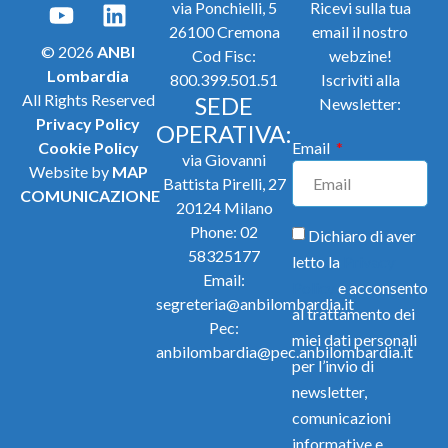
via Ponchielli, 5
Ricevi sulla tua
26100 Cremona
email il nostro
© 2026
ANBI
Cod Fisc:
webzine!
Lombardia
800.399.501.51
Iscriviti alla
All Rights Reserved
SEDE
Newsletter:
Privacy Policy
OPERATIVA:
Cookie Policy
Email
via Giovanni
Website by
MAP
Battista Pirelli, 27
COMUNICAZIONE
20124 Milano
Phone:
02
Dichiaro di aver
58325177
letto la
Privacy
Email:
Policy
e acconsento
segreteria@anbilombardia.it
al trattamento dei
Pec:
miei dati personali
anbilombardia@pec.anbilombardia.it
per l’invio di
newsletter,
comunicazioni
informative e