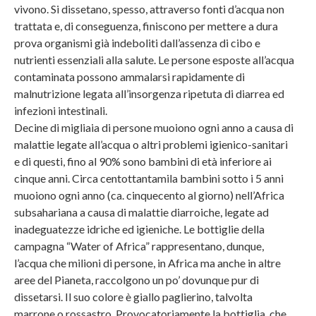
vivono. Si dissetano, spesso, attraverso fonti d’acqua non
trattata e, di conseguenza, finiscono per mettere a dura
prova organismi già indeboliti dall’assenza di cibo e
nutrienti essenziali alla salute. Le persone esposte all’acqua
contaminata possono ammalarsi rapidamente di
malnutrizione legata all’insorgenza ripetuta di diarrea ed
infezioni intestinali.
Decine di migliaia di persone muoiono ogni anno a causa di
malattie legate all’acqua o altri problemi igienico-sanitari
e di questi, fino al 90% sono bambini di età inferiore ai
cinque anni. Circa centottantamila bambini sotto i 5 anni
muoiono ogni anno (ca. cinquecento al giorno) nell’Africa
subsahariana a causa di malattie diarroiche, legate ad
inadeguatezze idriche ed igieniche. Le bottiglie della
campagna “Water of Africa” rappresentano, dunque,
l’acqua che milioni di persone, in Africa ma anche in altre
aree del Pianeta, raccolgono un po’ dovunque pur di
dissetarsi. Il suo colore è giallo paglierino, talvolta
marrone o rossastro. Provocatoriamente la bottiglia, che