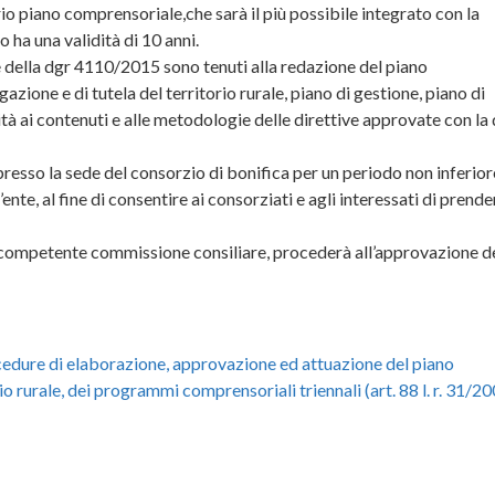
io piano comprensoriale,che sarà il più possibile integrato con la
 ha una validità di 10 anni.
e della dgr 4110/2015 sono tenuti alla redazione del piano
azione e di tutela del territorio rurale, piano di gestione, piano di
ità ai contenuti e alle metodologie delle direttive approvate con la
 presso la sede del consorzio di bonifica per un periodo non inferior
’ente, al fine di consentire ai consorziati e agli interessati di prende
la competente commissione consiliare, procederà all’approvazione d
cedure di elaborazione, approvazione ed attuazione del piano
rio rurale, dei programmi comprensoriali triennali (art. 88 l. r. 31/2