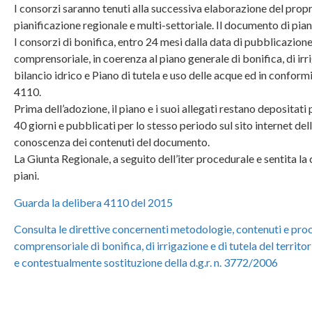
I consorzi saranno tenuti alla successiva elaborazione del propr
pianificazione regionale e multi-settoriale. Il documento di piano
I consorzi di bonifica, entro 24 mesi dalla data di pubblicazion
comprensoriale, in coerenza al piano generale di bonifica, di irrig
bilancio idrico e Piano di tutela e uso delle acque ed in conform
4110.
Prima dell’adozione, il piano e i suoi allegati restano depositati
40 giorni e pubblicati per lo stesso periodo sul sito internet dell
conoscenza dei contenuti del documento.
La Giunta Regionale, a seguito dell’iter procedurale e sentita 
piani.
Guarda la delibera 4110 del 2015
Consulta le direttive concernenti metodologie, contenuti e pro
comprensoriale di bonifica, di irrigazione e di tutela del territo
e contestualmente sostituzione della d.g.r. n. 3772/2006