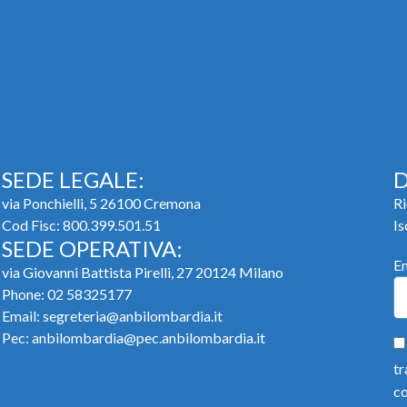
SEDE LEGALE:
D
via Ponchielli, 5 26100 Cremona
Ri
Cod Fisc: 800.399.501.51
Is
SEDE OPERATIVA:
E
via Giovanni Battista Pirelli, 27 20124 Milano
Phone:
02 58325177
Email:
segreteria@anbilombardia.it
Pec:
anbilombardia@pec.anbilombardia.it
tr
co