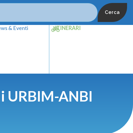
Cerca
ws & Eventi
ITINERARI
 di URBIM-ANBI