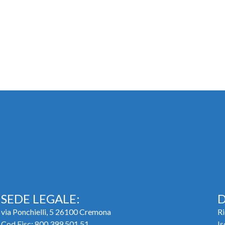
SEDE LEGALE:
D
via Ponchielli, 5 26100 Cremona
Ri
Cod Fisc: 800.399.501.51
Is