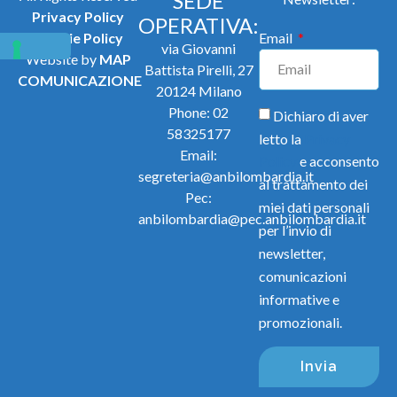
SEDE
Privacy Policy
OPERATIVA:
Cookie Policy
Email
via Giovanni
Website by
MAP
Battista Pirelli, 27
COMUNICAZIONE
20124 Milano
Phone:
02
Dichiaro di aver
58325177
letto la
Privacy
Email:
Policy
e acconsento
segreteria@anbilombardia.it
al trattamento dei
Pec:
miei dati personali
anbilombardia@pec.anbilombardia.it
per l’invio di
newsletter,
comunicazioni
informative e
promozionali.
Invia