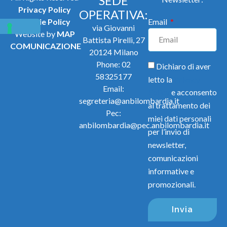
SEDE
Privacy Policy
OPERATIVA:
Cookie Policy
Email
via Giovanni
Website by
MAP
Battista Pirelli, 27
COMUNICAZIONE
20124 Milano
Phone:
02
Dichiaro di aver
58325177
letto la
Privacy
Email:
Policy
e acconsento
segreteria@anbilombardia.it
al trattamento dei
Pec:
miei dati personali
anbilombardia@pec.anbilombardia.it
per l’invio di
newsletter,
comunicazioni
informative e
promozionali.
Invia