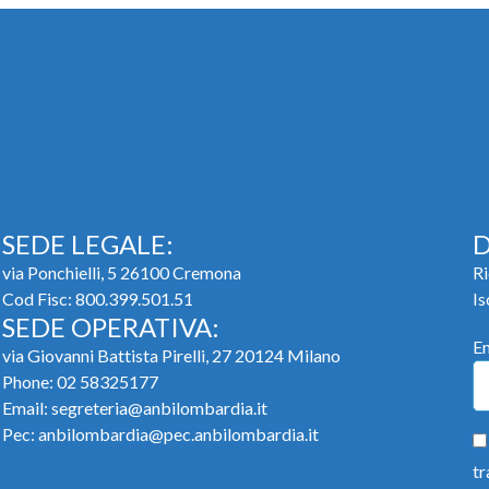
SEDE LEGALE:
D
via Ponchielli, 5 26100 Cremona
Ri
Cod Fisc: 800.399.501.51
Is
SEDE OPERATIVA:
E
via Giovanni Battista Pirelli, 27 20124 Milano
Phone:
02 58325177
Email:
segreteria@anbilombardia.it
Pec:
anbilombardia@pec.anbilombardia.it
tr