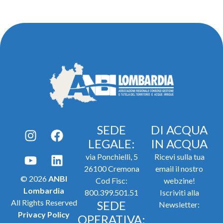
SEDE
DI ACQUA
LEGALE:
IN ACQUA
via Ponchielli, 5
Ricevi sulla tua
26100 Cremona
email il nostro
© 2026
ANBI
Cod Fisc:
webzine!
Lombardia
800.399.501.51
Iscriviti alla
All Rights Reserved
SEDE
Newsletter:
Privacy Policy
OPERATIVA: