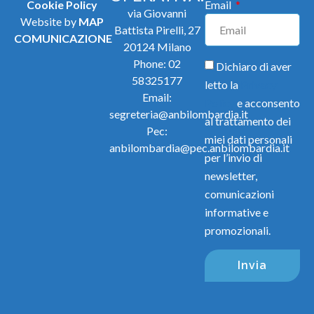
Cookie Policy
Email
via Giovanni
Website by
MAP
Battista Pirelli, 27
COMUNICAZIONE
20124 Milano
Phone:
02
Dichiaro di aver
58325177
letto la
Privacy
Email:
Policy
e acconsento
segreteria@anbilombardia.it
al trattamento dei
Pec:
miei dati personali
anbilombardia@pec.anbilombardia.it
per l’invio di
newsletter,
comunicazioni
informative e
promozionali.
Invia