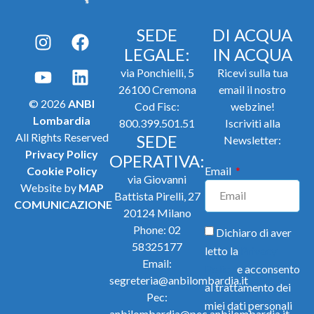
SEDE
DI ACQUA
LEGALE:
IN ACQUA
via Ponchielli, 5
Ricevi sulla tua
26100 Cremona
email il nostro
© 2026
ANBI
Cod Fisc:
webzine!
Lombardia
800.399.501.51
Iscriviti alla
All Rights Reserved
SEDE
Newsletter:
Privacy Policy
OPERATIVA:
Cookie Policy
Email
via Giovanni
Website by
MAP
Battista Pirelli, 27
COMUNICAZIONE
20124 Milano
Phone:
02
Dichiaro di aver
58325177
letto la
Privacy
Email:
Policy
e acconsento
segreteria@anbilombardia.it
al trattamento dei
Pec:
miei dati personali
anbilombardia@pec.anbilombardia.it