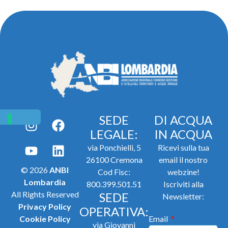
SEDE
DI ACQUA
LEGALE:
IN ACQUA
via Ponchielli, 5
Ricevi sulla tua
26100 Cremona
email il nostro
© 2026
ANBI
Cod Fisc:
webzine!
Lombardia
800.399.501.51
Iscriviti alla
All Rights Reserved
SEDE
Newsletter:
Privacy Policy
OPERATIVA:
Cookie Policy
Email
via Giovanni