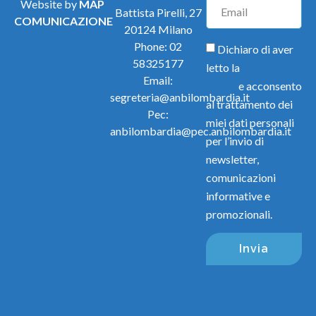
Website by
MAP
Battista Pirelli, 27
COMUNICAZIONE
20124 Milano
Phone:
02
Dichiaro di aver
58325177
letto la
Privacy
Email:
Policy
e acconsento
segreteria@anbilombardia.it
al trattamento dei
Pec:
miei dati personali
anbilombardia@pec.anbilombardia.it
per l’invio di
newsletter,
comunicazioni
informative e
promozionali.
Invia