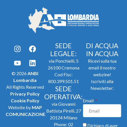
SEDE
DI ACQUA
LEGALE:
IN ACQUA
via Ponchielli, 5
Ricevi sulla tua
26100 Cremona
email il nostro
© 2026
ANBI
Cod Fisc:
webzine!
Lombardia
800.399.501.51
Iscriviti alla
All Rights Reserved
SEDE
Newsletter:
Privacy Policy
OPERATIVA:
Cookie Policy
Email
via Giovanni
Website by
MAP
Battista Pirelli, 27
COMUNICAZIONE
20124 Milano
Phone:
02
Dichiaro di aver