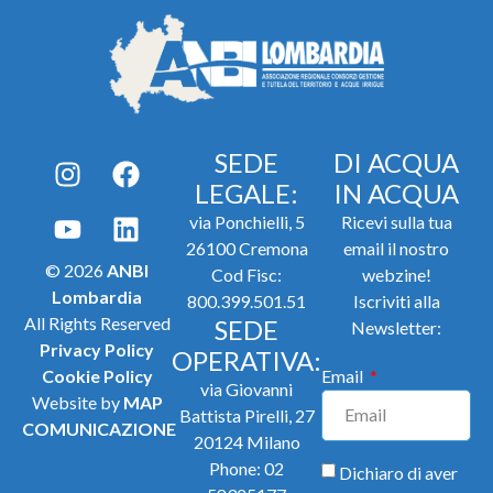
SEDE
DI ACQUA
LEGALE:
IN ACQUA
via Ponchielli, 5
Ricevi sulla tua
26100 Cremona
email il nostro
© 2026
ANBI
Cod Fisc:
webzine!
Lombardia
800.399.501.51
Iscriviti alla
All Rights Reserved
SEDE
Newsletter:
Privacy Policy
OPERATIVA:
Cookie Policy
Email
via Giovanni
Website by
MAP
Battista Pirelli, 27
COMUNICAZIONE
20124 Milano
Phone:
02
Dichiaro di aver