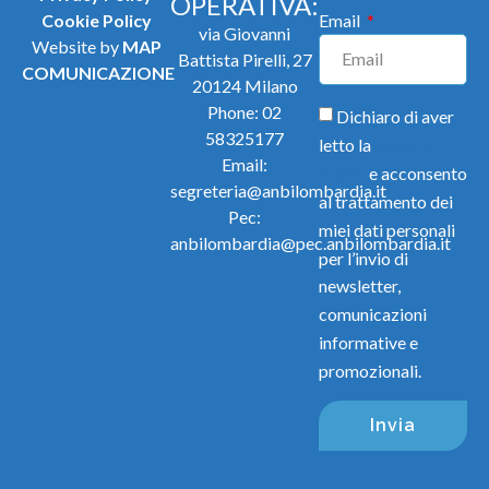
OPERATIVA:
Cookie Policy
Email
via Giovanni
Website by
MAP
Battista Pirelli, 27
COMUNICAZIONE
20124 Milano
Phone:
02
Dichiaro di aver
58325177
letto la
Privacy
Email:
Policy
e acconsento
segreteria@anbilombardia.it
al trattamento dei
Pec:
miei dati personali
anbilombardia@pec.anbilombardia.it
per l’invio di
newsletter,
comunicazioni
informative e
promozionali.
Invia