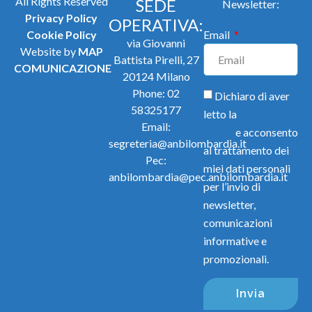
All Rights Reserved
SEDE
Newsletter:
Privacy Policy
OPERATIVA:
Cookie Policy
Email
via Giovanni
Website by
MAP
Battista Pirelli, 27
COMUNICAZIONE
20124 Milano
Phone:
02
Dichiaro di aver
58325177
letto la
Privacy
Email:
Policy
e acconsento
segreteria@anbilombardia.it
al trattamento dei
Pec:
miei dati personali
anbilombardia@pec.anbilombardia.it
per l’invio di
newsletter,
comunicazioni
informative e
promozionali.
Invia