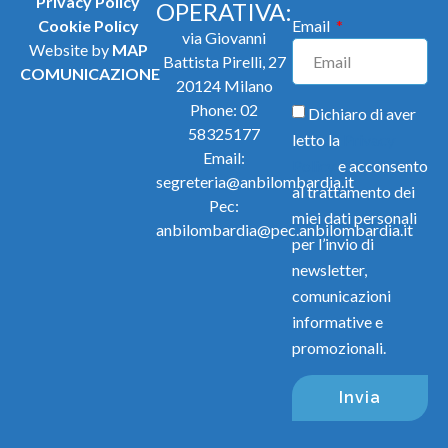
Privacy Policy
OPERATIVA:
Cookie Policy
Email
via Giovanni
Website by
MAP
Battista Pirelli, 27
COMUNICAZIONE
20124 Milano
Phone:
02
Dichiaro di aver
58325177
letto la
Privacy
Email:
Policy
e acconsento
segreteria@anbilombardia.it
al trattamento dei
Pec:
miei dati personali
anbilombardia@pec.anbilombardia.it
per l’invio di
newsletter,
comunicazioni
informative e
promozionali.
Invia