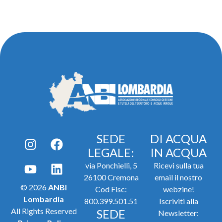
SEDE
DI ACQUA
LEGALE:
IN ACQUA
via Ponchielli, 5
Ricevi sulla tua
26100 Cremona
email il nostro
© 2026
ANBI
Cod Fisc:
webzine!
Lombardia
800.399.501.51
Iscriviti alla
All Rights Reserved
SEDE
Newsletter: