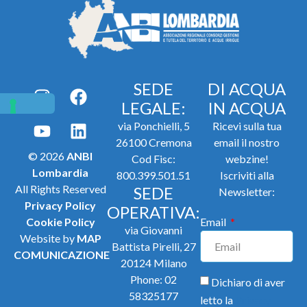
SEDE
DI ACQUA
LEGALE:
IN ACQUA
via Ponchielli, 5
Ricevi sulla tua
26100 Cremona
email il nostro
© 2026
ANBI
Cod Fisc:
webzine!
Lombardia
800.399.501.51
Iscriviti alla
All Rights Reserved
SEDE
Newsletter:
Privacy Policy
OPERATIVA:
Cookie Policy
Email
via Giovanni
Website by
MAP
Battista Pirelli, 27
COMUNICAZIONE
20124 Milano
Phone:
02
Dichiaro di aver
58325177
letto la
Privacy