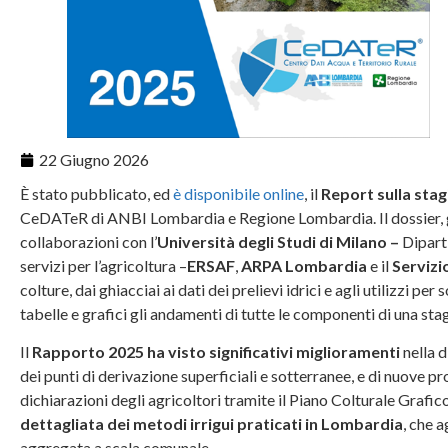
22 Giugno 2026
È stato pubblicato, ed
è disponibile online
, il
Report sulla stag
CeDATeR di ANBI Lombardia e Regione Lombardia. Il dossier, giu
collaborazioni con l’
Università degli Studi di Milano –
Diparti
servizi per l’agricoltura –
ERSAF
,
ARPA Lombardia
e il
Servizi
colture, dai ghiacciai ai dati dei prelievi idrici e agli utilizzi 
tabelle e grafici gli andamenti di tutte le componenti di una stag
Il
Rapporto 2025 ha visto significativi miglioramenti
nella d
dei punti di derivazione superficiali e sotterranee, e di nuove pro
dichiarazioni degli agricoltori tramite il Piano Colturale Grafic
dettagliata dei metodi irrigui praticati in Lombardia
, che a
aggregata a scala comunale.