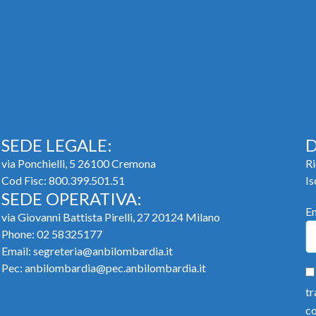
SEDE LEGALE:
D
via Ponchielli, 5 26100 Cremona
Ri
Cod Fisc: 800.399.501.51
Is
SEDE OPERATIVA:
E
via Giovanni Battista Pirelli, 27 20124 Milano
Phone:
02 58325177
Email:
segreteria@anbilombardia.it
Pec:
anbilombardia@pec.anbilombardia.it
tr
co