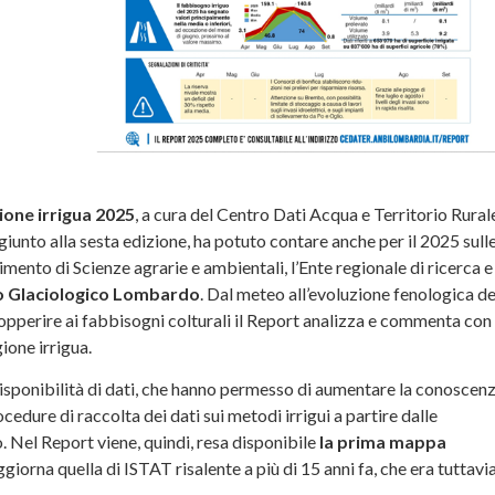
ione irrigua 2025
, a cura del Centro Dati Acqua e Territorio Rural
nto alla sesta edizione, ha potuto contare anche per il 2025 sull
mento di Scienze agrarie e ambientali, l’Ente regionale di ricerca e
o Glaciologico Lombardo
. Dal meteo all’evoluzione fenologica de
per sopperire ai fabbisogni colturali il Report analizza e commenta con
ione irrigua.
isponibilità di dati, che hanno permesso di aumentare la conoscen
cedure di raccolta dei dati sui metodi irrigui a partire dalle
o. Nel Report viene, quindi, resa disponibile
la prima mappa
ggiorna quella di ISTAT risalente a più di 15 anni fa, che era tuttavi