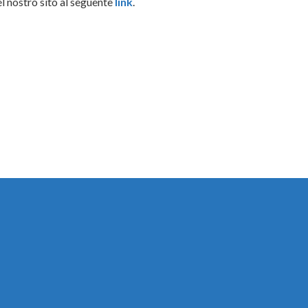
l nostro sito al seguente
link
.