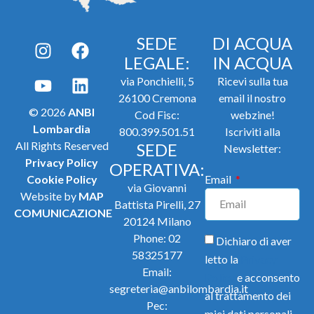
SEDE
DI ACQUA
LEGALE:
IN ACQUA
via Ponchielli, 5
Ricevi sulla tua
26100 Cremona
email il nostro
© 2026
ANBI
Cod Fisc:
webzine!
Lombardia
800.399.501.51
Iscriviti alla
All Rights Reserved
SEDE
Newsletter:
Privacy Policy
OPERATIVA:
Cookie Policy
Email
via Giovanni
Website by
MAP
Battista Pirelli, 27
COMUNICAZIONE
20124 Milano
Phone:
02
Dichiaro di aver
58325177
letto la
Privacy
Email:
Policy
e acconsento
segreteria@anbilombardia.it
al trattamento dei
Pec:
miei dati personali