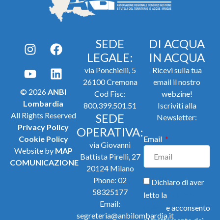
SEDE
DI ACQUA
LEGALE:
IN ACQUA
via Ponchielli, 5
Ricevi sulla tua
26100 Cremona
email il nostro
© 2026
ANBI
Cod Fisc:
webzine!
Lombardia
800.399.501.51
Iscriviti alla
All Rights Reserved
SEDE
Newsletter:
Privacy Policy
OPERATIVA:
Cookie Policy
Email
via Giovanni
Website by
MAP
Battista Pirelli, 27
COMUNICAZIONE
20124 Milano
Phone:
02
Dichiaro di aver
58325177
letto la
Privacy
Email:
Policy
e acconsento
segreteria@anbilombardia.it