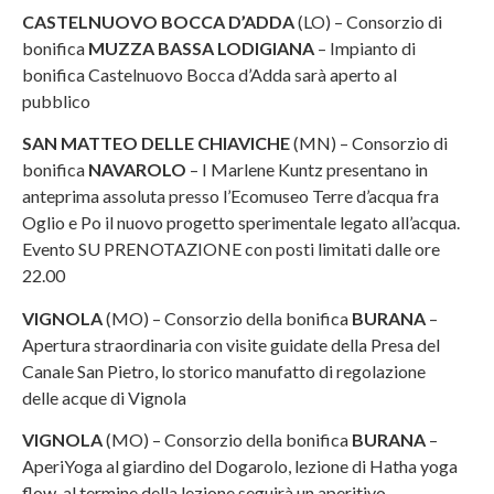
CASTELNUOVO BOCCA D’ADDA
(LO) – Consorzio di
bonifica
MUZZA BASSA LODIGIANA
– Impianto di
bonifica Castelnuovo Bocca d’Adda sarà aperto al
pubblico
SAN MATTEO DELLE CHIAVICHE
(MN) – Consorzio di
bonifica
NAVAROLO
– I Marlene Kuntz presentano in
anteprima assoluta presso l’Ecomuseo Terre d’acqua fra
Oglio e Po il nuovo progetto sperimentale legato all’acqua.
Evento SU PRENOTAZIONE con posti limitati dalle ore
22.00
VIGNOLA
(MO) – Consorzio della bonifica
BURANA
–
Apertura straordinaria con visite guidate della Presa del
Canale San Pietro, lo storico manufatto di regolazione
delle acque di Vignola
VIGNOLA
(MO) – Consorzio della bonifica
BURANA
–
AperiYoga al giardino del Dogarolo, lezione di Hatha yoga
flow, al termine della lezione seguirà un aperitivo.