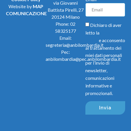
via Giovanni
Website by
MAP
Battista Pirelli, 27
COMUNICAZIONE
20124 Milano
Phone:
02
Dichiaro di aver
58325177
letto la
Privacy
Email:
Policy
e acconsento
segreteria@anbilombardia.it
al trattamento dei
Pec:
miei dati personali
anbilombardia@pec.anbilombardia.it
per l’invio di
newsletter,
comunicazioni
informative e
promozionali.
Invia