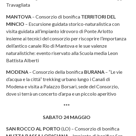
Travagliata
MANTOVA
– Consorzio di bonifica
TERRITORI DEL
MINCIO
– Escursione guidata storico-naturalistica con
visita guidata all’impianto idrovoro di Ponte Arlotto
insieme ai tecnici del consorzio per riscoprire l’importanza
dell’antico canale Rio di Mantova e le sue valenze
naturalistiche: evento riservato alla Scuola media Leon
Battista Alberti
MODENA
– Consorzio della bonifica
BURANA
– “Le vie
d’acqua e la città” trekking urbano lungo i Canali di
Modena e visita a Palazzo Borsari, sede del Consorzio,
dove si terrà un concerto d’arpa e un piccolo aperitivo
***
SABATO 24 MAGGIO
SAN ROCCO AL PORTO
(LO) – Consorzio di bonifica
MUZZA BASSA LODIGIANA
– Impianto di bonifica San