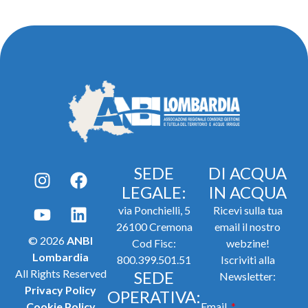
SEDE
DI ACQUA
LEGALE:
IN ACQUA
via Ponchielli, 5
Ricevi sulla tua
26100 Cremona
email il nostro
© 2026
ANBI
Cod Fisc:
webzine!
Lombardia
800.399.501.51
Iscriviti alla
All Rights Reserved
SEDE
Newsletter:
Privacy Policy
OPERATIVA:
Cookie Policy
Email