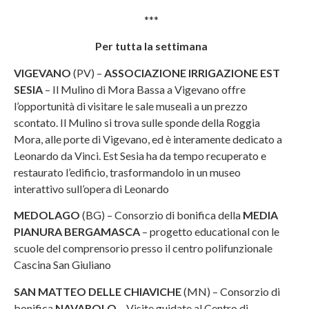
***
Per tutta la settimana
VIGEVANO
(PV) –
ASSOCIAZIONE IRRIGAZIONE EST
SESIA
– Il Mulino di Mora Bassa a Vigevano offre
l’opportunità di visitare le sale museali a un prezzo
scontato. Il Mulino si trova sulle sponde della Roggia
Mora, alle porte di Vigevano, ed è interamente dedicato a
Leonardo da Vinci. Est Sesia ha da tempo recuperato e
restaurato l’edificio, trasformandolo in un museo
interattivo sull’opera di Leonardo
MEDOLAGO
(BG) – Consorzio di bonifica della
MEDIA
PIANURA BERGAMASCA
– progetto educational con le
scuole del comprensorio presso il centro polifunzionale
Cascina San Giuliano
SAN MATTEO DELLE CHIAVICHE
(MN) – Consorzio di
bonifica
NAVAROLO
– Visite guidate al Centro di