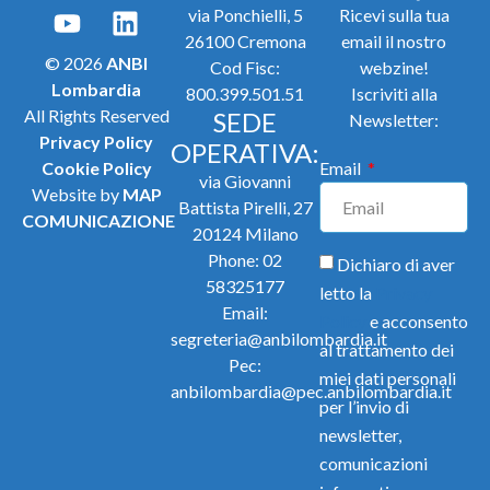
via Ponchielli, 5
Ricevi sulla tua
26100 Cremona
email il nostro
© 2026
ANBI
Cod Fisc:
webzine!
Lombardia
800.399.501.51
Iscriviti alla
All Rights Reserved
SEDE
Newsletter:
Privacy Policy
OPERATIVA:
Cookie Policy
Email
via Giovanni
Website by
MAP
Battista Pirelli, 27
COMUNICAZIONE
20124 Milano
Phone:
02
Dichiaro di aver
58325177
letto la
Privacy
Email:
Policy
e acconsento
segreteria@anbilombardia.it
al trattamento dei
Pec:
miei dati personali
anbilombardia@pec.anbilombardia.it
per l’invio di
newsletter,
comunicazioni