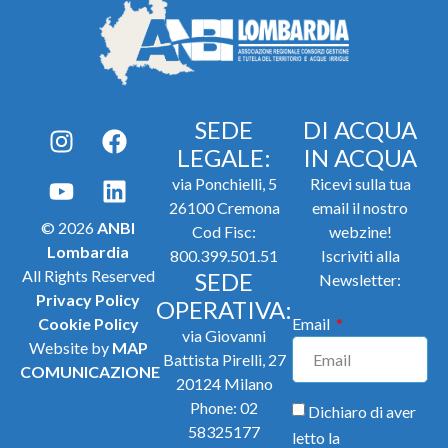
SEDE
DI ACQUA
LEGALE:
IN ACQUA
via Ponchielli, 5
Ricevi sulla tua
26100 Cremona
email il nostro
© 2026
ANBI
Cod Fisc:
webzine!
Lombardia
800.399.501.51
Iscriviti alla
All Rights Reserved
SEDE
Newsletter:
Privacy Policy
OPERATIVA:
Cookie Policy
Email
via Giovanni
Website by
MAP
Battista Pirelli, 27
COMUNICAZIONE
20124 Milano
Phone:
02
Dichiaro di aver
58325177
letto la
Privacy