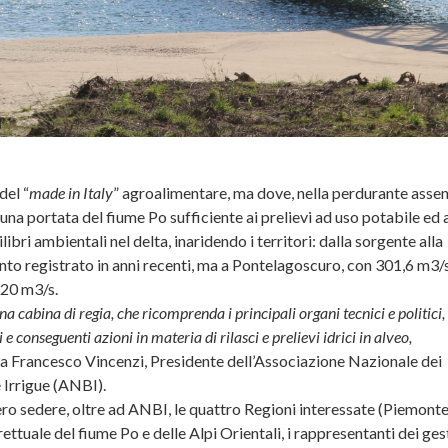
del “
made in Italy
” agroalimentare, ma dove, nella perdurante asse
e una portata del fiume Po sufficiente ai prelievi ad uso potabile ed 
libri ambientali nel delta, inaridendo i territori: dalla sorgente alla
uanto registrato in anni recenti, ma a Pontelagoscuro, con 301,6 m3/s
320 m3/s.
 cabina di regia, che ricomprenda i principali organi tecnici e politici,
ni e conseguenti azioni in materia di rilasci e prelievi idrici in alveo,
ra Francesco Vincenzi, Presidente dell’Associazione Nazionale dei
e Irrigue (ANBI).
ro sedere, oltre ad ANBI, le quattro Regioni interessate (Piemonte
ttuale del fiume Po e delle Alpi Orientali, i rappresentanti dei ges