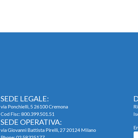
SEDE LEGALE:
D
via Ponchielli, 5 26100 Cremona
Ri
Cod Fisc: 800.399.501.51
Is
SEDE OPERATIVA:
E
via Giovanni Battista Pirelli, 27 20124 Milano
Phone:
02 58325177