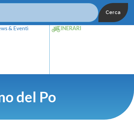
Cerca
ws & Eventi
ITINERARI
ino del Po