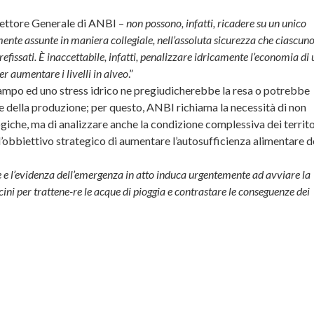
ettore Generale di ANBI –
non possono, infatti, ricadere su un unico
mente assunte in maniera collegiale, nell’assoluta sicurezza che ciascun
refissati. È inaccettabile, infatti, penalizzare idricamente l’economia di 
er aumentare i livelli in alveo
.”
 campo ed uno stress idrico ne pregiudicherebbe la resa o potrebbe
tale della produzione; per questo, ANBI richiama la necessità di non
giche, ma di analizzare anche la condizione complessiva dei territo
l’obbiettivo strategico di aumentare l’autosufficienza alimentare d
ne e l’evidenza dell’emergenza in atto induca urgentemente ad avviare la
cini per trattene-re le acque di pioggia e contrastare le conseguenze dei