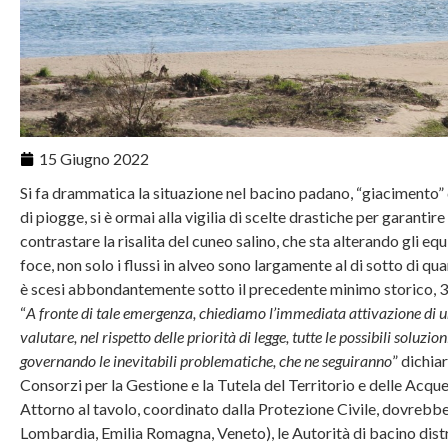
15 Giugno 2022
Si fa drammatica la situazione nel bacino padano, “giacimento” 
di piogge, si è ormai alla vigilia di scelte drastiche per garantir
contrastare la risalita del cuneo salino, che sta alterando gli equi
foce, non solo i flussi in alveo sono largamente al di sotto di q
è scesi abbondantemente sotto il precedente minimo storico, 
“
A fronte di tale emergenza, chiediamo l’immediata attivazione di una
valutare, nel rispetto delle priorità di legge, tutte le possibili soluzio
governando le inevitabili problematiche, che ne seguiranno
” dichia
Consorzi per la Gestione e la Tutela del Territorio e delle Acqu
Attorno al tavolo, coordinato dalla Protezione Civile, dovrebbe
Lombardia, Emilia Romagna, Veneto), le Autorità di bacino distre