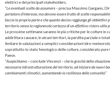
elettrici e dei principali stakeholders.
“
Le eventuali scelte da assumere
– precisa Massimo Gargano, Dir
portatore d’interesse, ma devono essere frutto di scelte responsabil
faccia la propria parte e che quanto deciso raggiunga gli obbiettivi p
territorio senza la ragionevole certezza di un effettivo ristoro utile p
Le prossime settimane saranno le più critiche per le colture in
addirittura causare, in alcuni territori, la perdita parziale o to
limitare le valutazioni a semplici considerazioni idro-meteorolo
soprattutto lo stato fenologico delle colture, considerato pure 
Paese.
“
Auspichiamo
– conclude Vincenzi –
che la gravità della situazio
necessaria infrastrutturazione del territorio, ad iniziare da nuovi ba
cambiamenti climatici, aumentando la resilienza delle comunità
.”