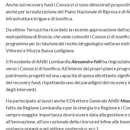
Anche sul recovery fund i Consorzi si sono dimostrati propositiv
anche per la realizzazione del Piano Nazionale di Ripresa e di 
infrastrutture irrigue e di bonifica.
Da ultimo Terruzzi ha ricordato la recente approvazione dell’
ac
metropolitana di Brescia
, che vede coinvolti i Consorzi di bonifi
programma
per la riduzione del rischio idrogeologico nell’area met
Villoresi e Muzza Bassa Lodigiana.
Il Presidente di ANBI Lombardia
Alessandro Folli
ha ringraziato
verso i Consorzi di bonifica. All’interno dei propri piani e pr
patrimonio progetti ed una capacità di spesa altrettanto signif
del recovery fund, rispettando uno dei paradigmi del recovery l
degli interventi.
Ha partecipato ai lavori anche il Direttore Generale ANBI
Mass
fatto da Regione Lombardia e per la sinergia tra Regione e i Co
sempre maggior importanza dovrà essere data alla gestione e dif
all’innovazione, all’uso razionale della risorsa ed infine alle b
sostanza organica nel settore zootecnico, ecc.).