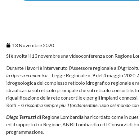
13 Novembre 2020
Si è svolta il 13 novembre una videoconferenza con Regione L
Durante i lavori è intervenuto l’Assessore regionale all’Agricolt
la ripresa economica –
Legge Regionale n. 9 del 4 maggio 2020. A
idrogeologica del complesso reticolo idrografico regionale e nell
idraulica sia sul reticolo principale che sul reticolo consortile.
riqualificazione della rete consortile e per gli impianti connessi
Rolfi –
si riscontra sempre più il fondamentale ruolo del mondo consor
Diego Terruzzi
di Regione Lombardia ha ricordato come in quest
ed il rapporto tra Regione, ANBI Lombardia ed i Consorzi di bo
programmazione.