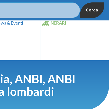
Cerca
ws & Eventi
ITINERARI
ia, ANBI, ANBI
ca lombardi