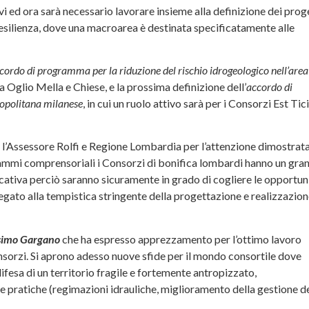
i ed ora sarà necessario lavorare insieme alla definizione dei prog
Resilienza, dove una macroarea è destinata specificatamente alle
cordo di programma per la riduzione del rischio idrogeologico nell’area
ca Oglio Mella e Chiese, e la prossima definizione dell’
accordo di
ropolitana
milanese
, in cui un ruolo attivo sarà per i Consorzi Est Tic
 l’Assessore Rolfi e Regione Lombardia per l’attenzione dimostrat
ogrammi comprensoriali i Consorzi di bonifica lombardi hanno un gra
icativa perciò saranno sicuramente in grado di cogliere le opportun
egato alla tempistica stringente della progettazione e realizzazio
imo Gargano
che ha espresso apprezzamento per l’ottimo lavoro
nsorzi. Si aprono adesso nuove sfide per il mondo consortile dove
esa di un territorio fragile e fortemente antropizzato,
uone pratiche (regimazioni idrauliche, miglioramento della gestione d