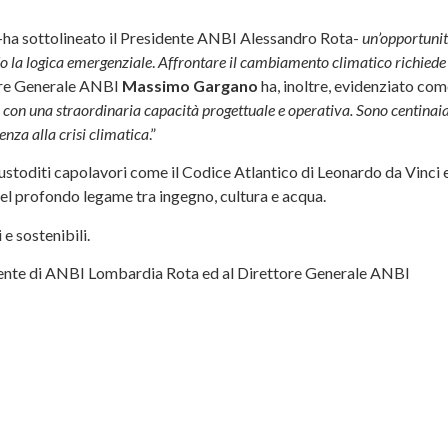
-ha sottolineato il Presidente ANBI Alessandro Rota-
un’opportuni
do la logica emergenziale
.
Affrontare il cambiamento climatico richiede
tore Generale ANBI
Massimo Gargano
ha, inoltre, evidenziato co
 con una straordinaria capacità progettuale e operativa. Sono centinaia
nza alla crisi climatica
.”
ustoditi capolavori come il Codice Atlantico di Leonardo da Vinci 
del profondo legame tra ingegno, cultura e acqua.
 e sostenibili.
sidente di ANBI Lombardia Rota ed al Direttore Generale ANBI