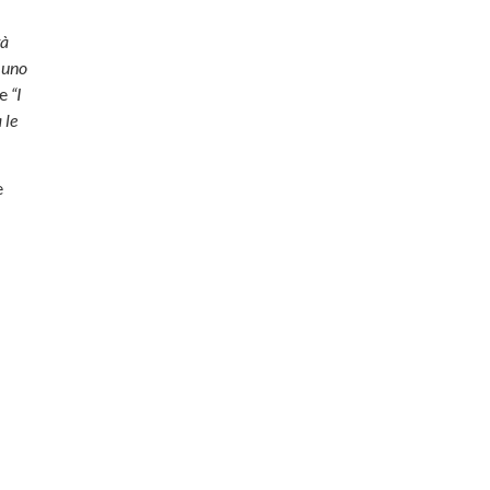
tà
 uno
me
“I
 le
e