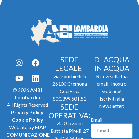
SEDE
DI ACQUA
LEGALE:
IN ACQUA
via Ponchielli, 5
Ricevi sulla tua
26100 Cremona
email il nostro
© 2026
ANBI
Cod Fisc:
webzine!
Lombardia
800.399.501.51
Iscriviti alla
All Rights Reserved
SEDE
Newsletter:
Privacy Policy
OPERATIVA:
Cookie Policy
Email
via Giovanni
Website by
MAP
Battista Pirelli, 27
COMUNICAZIONE
20124 Milano