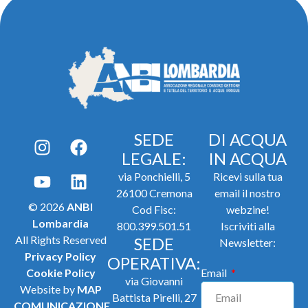
SEDE
DI ACQUA
LEGALE:
IN ACQUA
via Ponchielli, 5
Ricevi sulla tua
26100 Cremona
email il nostro
© 2026
ANBI
Cod Fisc:
webzine!
Lombardia
800.399.501.51
Iscriviti alla
All Rights Reserved
SEDE
Newsletter:
Privacy Policy
OPERATIVA:
Cookie Policy
Email
via Giovanni
Website by
MAP
Battista Pirelli, 27
COMUNICAZIONE