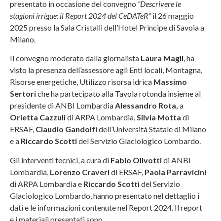
presentato in occasione del convegno
“Descrivere le
stagioni irrigue: il Report 2024 del CeDATeR”
il 26 maggio
2025 presso la Sala Cristalli dell’Hotel Principe di Savoia a
Milano.
Il convegno moderato dalla giornalista
Laura Magli
, ha
visto la presenza dell’assessore agli Enti locali, Montagna,
Risorse energetiche, Utilizzo risorsa idrica
Massimo
Sertori
che ha partecipato alla Tavola rotonda insieme al
presidente di ANBI Lombardia
Alessandro Rota,
a
Orietta Cazzuli
di ARPA Lombardia,
Silvia Motta
di
ERSAF,
Claudio Gandolf
i dell’Università Statale di Milano
e a
Riccardo Scotti
del Servizio Glaciologico Lombardo.
Gli interventi tecnici, a cura di
Fabio Olivotti
di ANBI
Lombardia,
Lorenzo Craveri
di ERSAF,
Paola Parravicini
di ARPA Lombardia e
Riccardo Scotti
del Servizio
Glaciologico Lombardo, hanno presentato nel dettaglio i
dati e le informazioni contenute nel Report 2024. Il report
e i materiali presentati sono