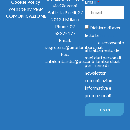
Cookie Policy
Email
via Giovanni
Website by
MAP
Battista Pirelli, 27
COMUNICAZIONE
20124 Milano
Phone:
02
Dichiaro di aver
58325177
letto la
Privacy
Email:
Policy
e acconsento
segreteria@anbilombardia.it
al trattamento dei
Pec:
miei dati personali
anbilombardia@pec.anbilombardia.it
per l’invio di
newsletter,
comunicazioni
informative e
promozionali.
Invia