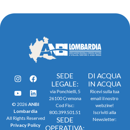
SEDE
DI ACQUA
LEGALE:
IN ACQUA
via Ponchielli, 5
Ricevi sulla tua
26100 Cremona
email il nostro
© 2026
ANBI
Cod Fisc:
webzine!
Lombardia
800.399.501.51
Iscriviti alla
All Rights Reserved
SEDE
Newsletter:
Privacy Policy
OPERATIVA: